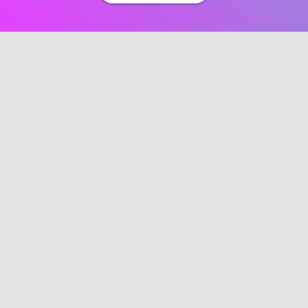
SIKKERHED SIDEN 2020
Over 5 års erfaring med sikre private bilhandler – vi
har set alt, så du slipper for det.
4,9 / 5 STJERNER
Baseret på anmeldelser fra Trustpilot, Google,
Facebook og vores egne brugere.