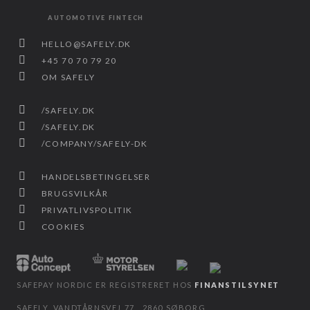
AUTOMOTIVE FINTECH
HELLO@SAFELY.DK
+45 70 70 79 20
OM SAFELY
/SAFELY.DK
/SAFELY.DK
/COMPANY/SAFELY-DK
HANDELSBETINGELSER
BRUGSVILKÅR
PRIVATLIVSPOLITIK
COOKIES
SAFEPAY NORDIC ER REGISTRERET HOS
FINANSTILSYNET
SAFELY, VANDTÅRNSVEJ 77, 2860 SØBORG